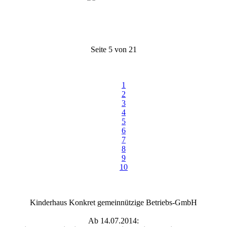
Seite 5 von 21
1
2
3
4
5
6
7
8
9
10
Kinderhaus Konkret gemeinnützige Betriebs-GmbH
Ab 14.07.2014: