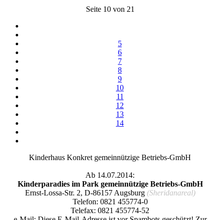
Seite 10 von 21
5
6
7
8
9
10
11
12
13
14
Kinderhaus Konkret gemeinnützige Betriebs-GmbH
Ab 14.07.2014:
Kinderparadies im Park gemeinnützige Betriebs-GmbH
Ernst-Lossa-Str. 2, D-86157 Augsburg
(Sheridanareal)
Telefon: 0821 455774-0
Telefax: 0821 455774-52
e-Mail:
Diese E-Mail-Adresse ist vor Spambots geschützt! Zur