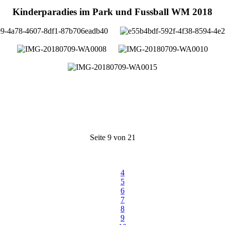
Kinderparadies im Park und Fussball WM 2018
Seite 9 von 21
4
5
6
7
8
9